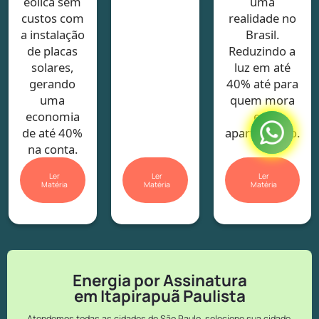
eólica sem
uma
custos com
realidade no
a instalação
Brasil.
de placas
Reduzindo a
solares,
luz em até
gerando
40% até para
uma
quem mora
economia
em
de até 40%
apartamento.
na conta.
Ler
Ler
Ler
Matéria
Matéria
Matéria
Energia por Assinatura
em Itapirapuã Paulista
Atendemos todas as cidades de São Paulo, selecione sua cidade.