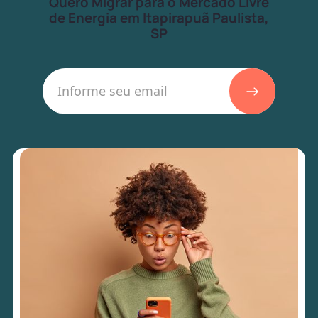
Quero Migrar para o Mercado Livre
de Energia em Itapirapuã Paulista,
SP