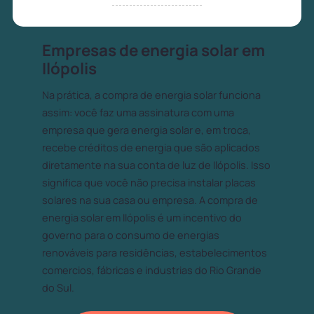
Empresas de energia solar em
Ilópolis
Na prática, a compra de energia solar funciona
assim: você faz uma assinatura com uma
empresa que gera energia solar e, em troca,
recebe créditos de energia que são aplicados
diretamente na sua conta de luz de Ilópolis. Isso
significa que você não precisa instalar placas
solares na sua casa ou empresa. A compra de
energia solar em Ilópolis é um incentivo do
governo para o consumo de energias
renováveis para residências, estabelecimentos
comercios, fábricas e industrias do Rio Grande
do Sul.