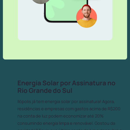
Energia Solar por Assinatura no
Rio Grande do Sul
Ilópolis já tem energia solar por assinatura! Agora,
residências e empresas com gastos acima de R$200
na conta de luz podem economizar até 20%
consumindo energia limpa e renovável. Gostou da