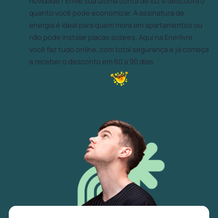
novidade? Envie sua última conta de luz e descubra o
quanto você pode economizar. A assinatura de
energia é ideal para quem mora em apartamentos ou
não pode instalar placas solares. Aqui na Enerlivre
você faz tudo online, com total segurança e já começa
a receber o desconto em 60 a 90 dias.