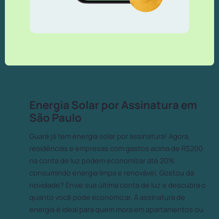
Energia Solar por Assinatura em
São Paulo
Guará já tem energia solar por assinatura! Agora,
residências e empresas com gastos acima de R$200
na conta de luz podem economizar até 20%
consumindo energia limpa e renovável. Gostou da
novidade? Envie sua última conta de luz e descubra o
quanto você pode economizar. A assinatura de
energia é ideal para quem mora em apartamentos ou