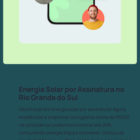
Energia Solar por Assinatura no
Rio Grande do Sul
Glorinha já tem energia solar por assinatura! Agora,
residências e empresas com gastos acima de R$200
na conta de luz podem economizar até 20%
consumindo energia limpa e renovável. Gostou da