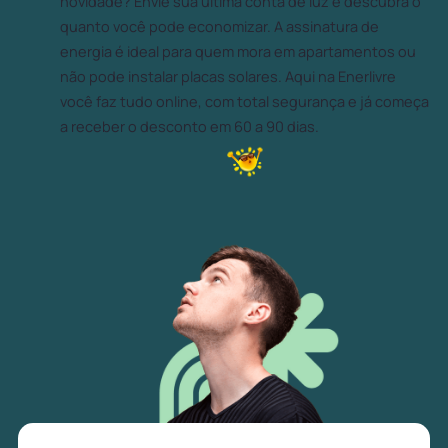
novidade? Envie sua última conta de luz e descubra o
quanto você pode economizar. A assinatura de
energia é ideal para quem mora em apartamentos ou
não pode instalar placas solares. Aqui na Enerlivre
você faz tudo online, com total segurança e já começa
a receber o desconto em 60 a 90 dias.