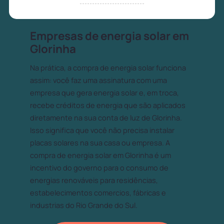
Empresas de energia solar em
Glorinha
Na prática, a compra de energia solar funciona
assim: você faz uma assinatura com uma
empresa que gera energia solar e, em troca,
recebe créditos de energia que são aplicados
diretamente na sua conta de luz de Glorinha.
Isso significa que você não precisa instalar
placas solares na sua casa ou empresa. A
compra de energia solar em Glorinha é um
incentivo do governo para o consumo de
energias renováveis para residências,
estabelecimentos comercios, fábricas e
industrias do Rio Grande do Sul.