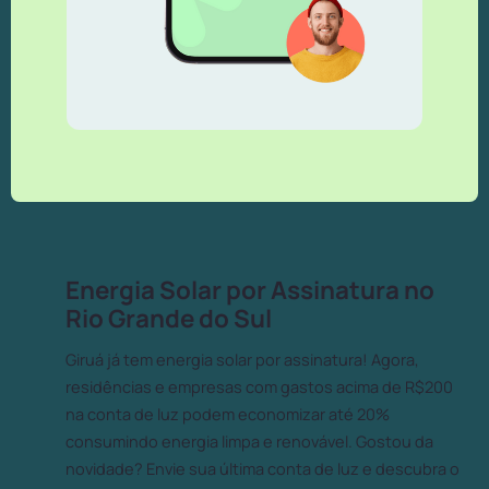
Energia Solar por Assinatura no
Rio Grande do Sul
Giruá já tem energia solar por assinatura! Agora,
residências e empresas com gastos acima de R$200
na conta de luz podem economizar até 20%
consumindo energia limpa e renovável. Gostou da
novidade? Envie sua última conta de luz e descubra o