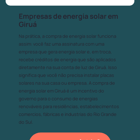
Empresas de energia solar em
Giruá
Na prática, a compra de energia solar funciona
assim: você faz uma assinatura com uma
empresa que gera energia solar e, em troca,
recebe créditos de energia que são aplicados
diretamente na sua conta de luz de Giruá. Isso
significa que você não precisa instalar placas
solares na sua casa ou empresa. A compra de
energia solar em Giruá é um incentivo do
governo para o consumo de energias
renováveis para residências, estabelecimentos
comercios, fábricas e industrias do Rio Grande
do Sul.