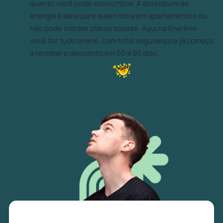
quanto você pode economizar. A assinatura de
energia é ideal para quem mora em apartamentos ou
não pode instalar placas solares. Aqui na Enerlivre
você faz tudo online, com total segurança e já começa
a receber o desconto em 60 a 90 dias.