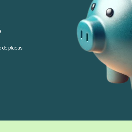
S
o de placas