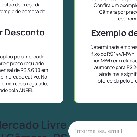
uestão do preço da
Confira um exemplo
exemplo de compra de
Câmara por preç
.
economi
or Desconto
Exemplo de 
Determinada empresa
fixo de R$ 144/MWh.
 optou pelo mercado
por MWh em relação
bre o preço regulado
aumento para R$ 2
ensal de R$ 3.600 em
ainda mais signif
no mercado cativo. No
oferecida pelo pr
no mercado regulado,
lado pela ANEEL.
Mercado Livre