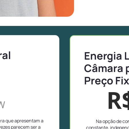
ral
Energia 
Câmara 
Preço Fi
R
W
ara que apresentam a
Na opção de con
vezes parecem ser a
constante, independ