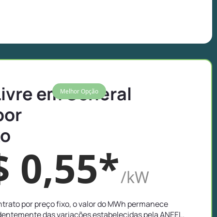
Livre em General
Melhor Opção
por
xo
$ 0,55*
/kW
trato por preço fixo, o valor do MWh permanece
entemente das variações estabelecidas pela ANEEL.