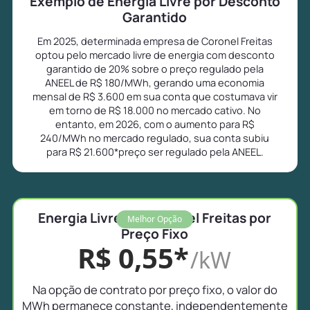
Exemplo de Energia Livre por Desconto
Garantido
Em 2025, determinada empresa de Coronel Freitas
optou pelo mercado livre de energia com desconto
garantido de 20% sobre o preço regulado pela
ANEEL de R$ 180/MWh, gerando uma economia
mensal de R$ 3.600 em sua conta que costumava vir
em torno de R$ 18.000 no mercado cativo. No
entanto, em 2026, com o aumento para R$
240/MWh no mercado regulado, sua conta subiu
para R$ 21.600*preço ser regulado pela ANEEL.
Energia Livre em Coronel Freitas por
Melhor Opção
Preço Fixo
R$ 0,55*
/kW
Na opção de contrato por preço fixo, o valor do
MWh permanece constante, independentemente