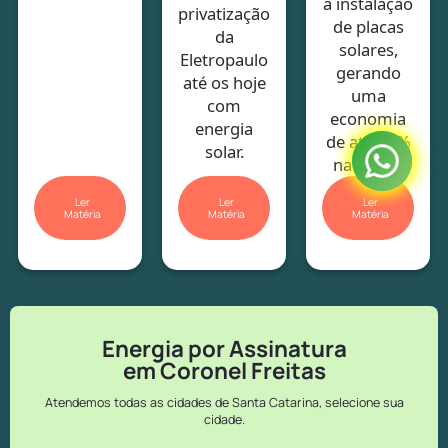
a instalação
privatização
de placas
da
solares,
Eletropaulo
gerando
até os hoje
uma
com
economia
energia
de até 40%
solar.
na conta.
Ler
Ler
Ler
Matéria
Matéria
Matéria
Energia por Assinatura
em Coronel Freitas
Atendemos todas as cidades de Santa Catarina, selecione sua
cidade.