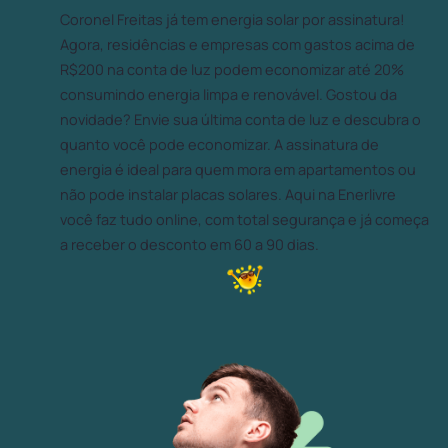
Coronel Freitas já tem energia solar por assinatura!
Agora, residências e empresas com gastos acima de
R$200 na conta de luz podem economizar até 20%
consumindo energia limpa e renovável. Gostou da
novidade? Envie sua última conta de luz e descubra o
quanto você pode economizar. A assinatura de
energia é ideal para quem mora em apartamentos ou
não pode instalar placas solares. Aqui na Enerlivre
você faz tudo online, com total segurança e já começa
a receber o desconto em 60 a 90 dias.