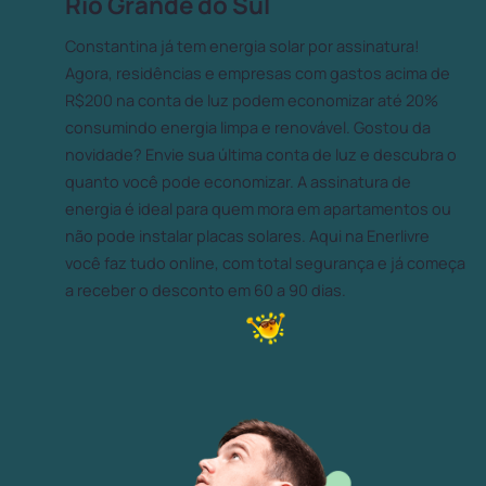
Rio Grande do Sul
Constantina já tem energia solar por assinatura!
Agora, residências e empresas com gastos acima de
R$200 na conta de luz podem economizar até 20%
consumindo energia limpa e renovável. Gostou da
novidade? Envie sua última conta de luz e descubra o
quanto você pode economizar. A assinatura de
energia é ideal para quem mora em apartamentos ou
não pode instalar placas solares. Aqui na Enerlivre
você faz tudo online, com total segurança e já começa
a receber o desconto em 60 a 90 dias.