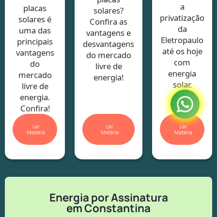
a
placas
solares?
privatização
solares é
Confira as
da
uma das
vantagens e
Eletropaulo
principais
desvantagens
até os hoje
vantagens
do mercado
com
do
livre de
energia
mercado
energia!
solar.
livre de
energia.
Confira!
Ler
Ler
Ler
Matéria
Matéria
Matéria
Energia por Assinatura
em Constantina