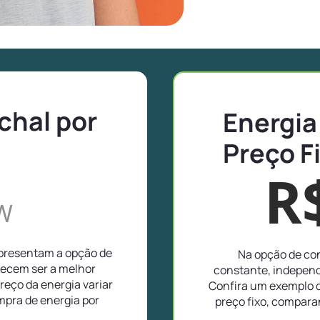
chal por
Energia
Preço F
R
W
apresentam a opção de
Na opção de con
recem ser a melhor
constante, independ
reço da energia variar
Confira um exemplo d
pra de energia por
preço fixo, compar