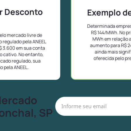
or Desconto
Exemplo de 
Determinada empresa
R$ 144/MWh. No pr
lo mercado livre de
MWh em relação a
o regulado pela ANEEL
aumento para R$ 2
$ 3.600 em sua conta
ainda mais signif
 cativo. No entanto,
oferecida pelo pr
cado regulado, sua
do pela ANEEL.
Mercado
Conchal, SP