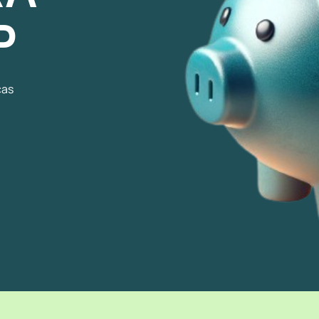
P
cas