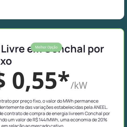
 Livre em Conchal por
Melhor Opção
ixo
$ 0,55*
/kW
trato por preço fixo, o valor do MWh permanece
entemente das variações estabelecidas pela ANEEL.
e contrato de compra de energia livreem Conchal por
ando um valor de R$ 144/MWh, uma economia de 20%
em relação ao mercado cativo.