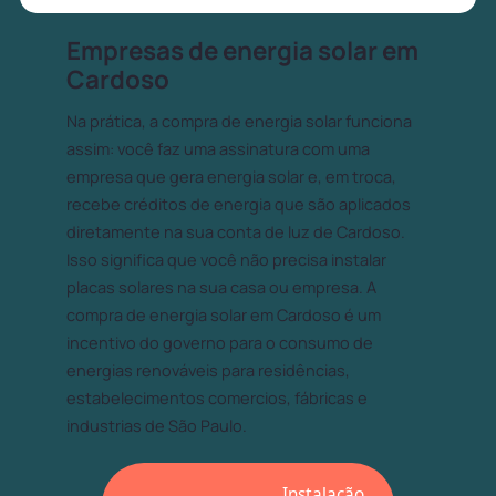
Empresas de energia solar em
Cardoso
Na prática, a compra de energia solar funciona
assim: você faz uma assinatura com uma
empresa que gera energia solar e, em troca,
recebe créditos de energia que são aplicados
diretamente na sua conta de luz de Cardoso.
Isso significa que você não precisa instalar
placas solares na sua casa ou empresa. A
compra de energia solar em Cardoso é um
incentivo do governo para o consumo de
energias renováveis para residências,
estabelecimentos comercios, fábricas e
industrias de São Paulo.
Instalação