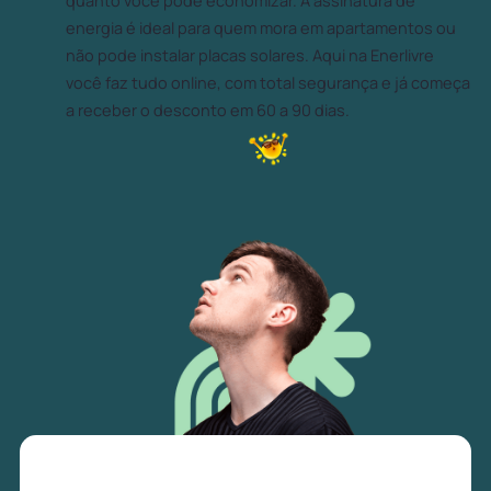
quanto você pode economizar. A assinatura de
energia é ideal para quem mora em apartamentos ou
não pode instalar placas solares. Aqui na Enerlivre
você faz tudo online, com total segurança e já começa
a receber o desconto em 60 a 90 dias.