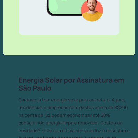
Energia Solar por Assinatura em
São Paulo
Cardoso já tem energia solar por assinatura! Agora,
residências e empresas com gastos acima de R$200
na conta de luz podem economizar até 20%
consumindo energia limpa e renovável. Gostou da
novidade? Envie sua última conta de luz e descubra o