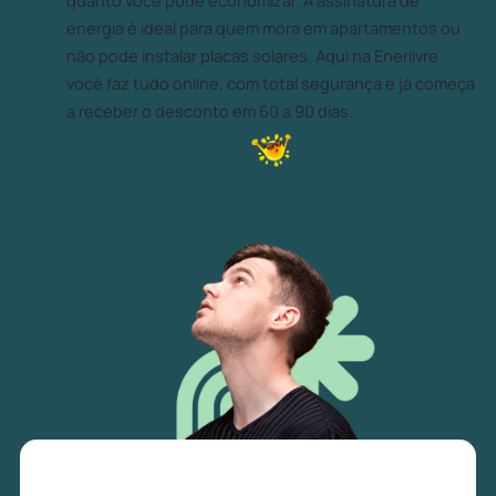
quanto você pode economizar. A assinatura de
energia é ideal para quem mora em apartamentos ou
não pode instalar placas solares. Aqui na Enerlivre
você faz tudo online, com total segurança e já começa
a receber o desconto em 60 a 90 dias.