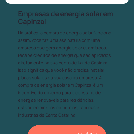
Empresas de energia solar em
Capinzal
Na prática, a compra de energia solar funciona
assim: você faz uma assinatura com uma
empresa que gera energia solar e, em troca,
recebe créditos de energia que são aplicados
diretamente na sua conta de luz de Capinzal.
Isso significa que você não precisa instalar
placas solares na sua casa ou empresa. A
compra de energia solar em Capinzal é um
incentivo do governo para o consumo de
energias renováveis para residências,
estabelecimentos comercios, fábricas e
industrias de Santa Catarina.
Instalação