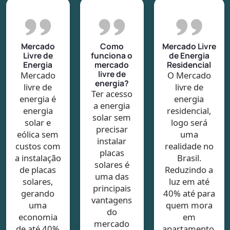
Mercado
Como
Mercado Livre
Livre de
funciona o
de Energia
Energia
mercado
Residencial
livre de
Mercado
O Mercado
energia?
livre de
livre de
Ter acesso
energia é
energia
a energia
energia
residencial,
solar sem
solar e
logo será
precisar
eólica sem
uma
instalar
custos com
realidade no
placas
a instalação
Brasil.
solares é
de placas
Reduzindo a
uma das
solares,
luz em até
principais
gerando
40% até para
vantagens
uma
quem mora
do
economia
em
mercado
de até 40%
apartamento.