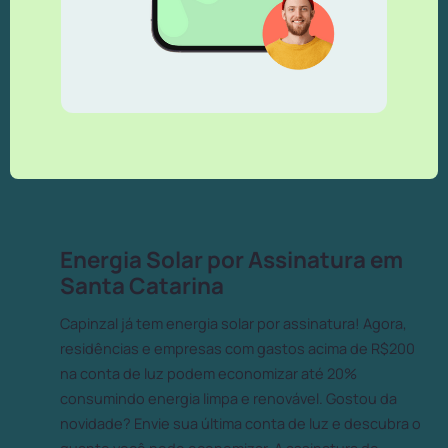
Energia Solar por Assinatura em
Santa Catarina
Capinzal já tem energia solar por assinatura! Agora,
residências e empresas com gastos acima de R$200
na conta de luz podem economizar até 20%
consumindo energia limpa e renovável. Gostou da
novidade? Envie sua última conta de luz e descubra o