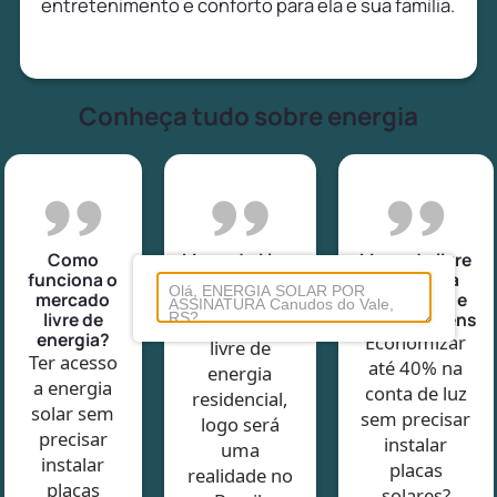
entretenimento e conforto para ela e sua família.
Conheça tudo sobre energia
Como
Mercado Livre
Mercado livre
funciona o
de Energia
de energia
mercado
Residencial
vantagens e
livre de
desvantagens
O Mercado
energia?
Economizar
livre de
Ter acesso
até 40% na
energia
a energia
conta de luz
residencial,
solar sem
sem precisar
logo será
precisar
instalar
uma
instalar
placas
realidade no
placas
solares?