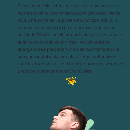
Canudos do Vale já tem energia solar por assinatura!
Agora, residências e empresas com gastos acima de
R$200 na conta de luz podem economizar até 20%
consumindo energia limpa e renovável. Gostou da
novidade? Envie sua última conta de luz e descubra o
quanto você pode economizar. A assinatura de
energia é ideal para quem mora em apartamentos ou
não pode instalar placas solares. Aqui na Enerlivre
você faz tudo online, com total segurança e já começa
a receber o desconto em 60 a 90 dias.