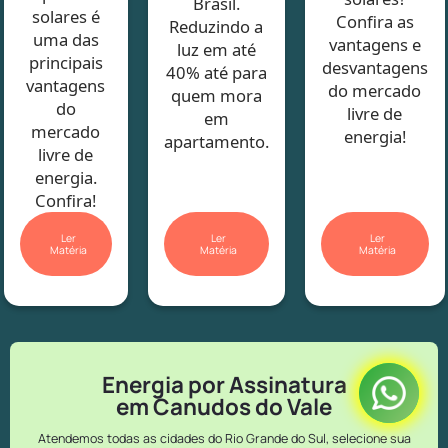
Brasil.
solares é
Confira as
Reduzindo a
uma das
vantagens e
luz em até
principais
desvantagens
40% até para
vantagens
do mercado
quem mora
do
livre de
em
mercado
energia!
apartamento.
livre de
energia.
Confira!
Ler
Ler
Ler
Matéria
Matéria
Matéria
Energia por Assinatura
em Canudos do Vale
Atendemos todas as cidades do Rio Grande do Sul, selecione sua