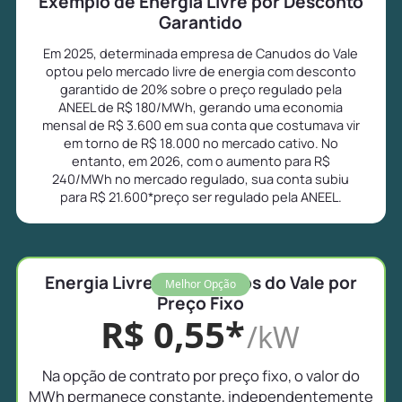
Exemplo de Energia Livre por Desconto
Garantido
Em 2025, determinada empresa de Canudos do Vale
optou pelo mercado livre de energia com desconto
garantido de 20% sobre o preço regulado pela
ANEEL de R$ 180/MWh, gerando uma economia
mensal de R$ 3.600 em sua conta que costumava vir
em torno de R$ 18.000 no mercado cativo. No
entanto, em 2026, com o aumento para R$
240/MWh no mercado regulado, sua conta subiu
para R$ 21.600*preço ser regulado pela ANEEL.
Energia Livre em Canudos do Vale por
Melhor Opção
Preço Fixo
R$ 0,55*
/kW
Na opção de contrato por preço fixo, o valor do
MWh permanece constante, independentemente