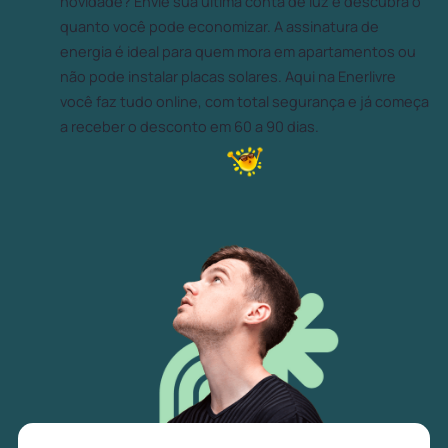
novidade? Envie sua última conta de luz e descubra o
quanto você pode economizar. A assinatura de
energia é ideal para quem mora em apartamentos ou
não pode instalar placas solares. Aqui na Enerlivre
você faz tudo online, com total segurança e já começa
a receber o desconto em 60 a 90 dias.