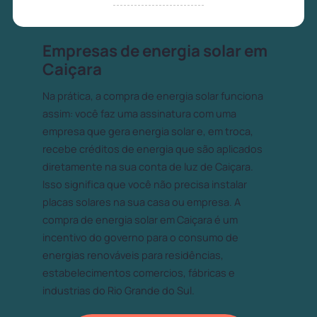
Empresas de energia solar em
Caiçara
Na prática, a compra de energia solar funciona
assim: você faz uma assinatura com uma
empresa que gera energia solar e, em troca,
recebe créditos de energia que são aplicados
diretamente na sua conta de luz de Caiçara.
Isso significa que você não precisa instalar
placas solares na sua casa ou empresa. A
compra de energia solar em Caiçara é um
incentivo do governo para o consumo de
energias renováveis para residências,
estabelecimentos comercios, fábricas e
industrias do Rio Grande do Sul.