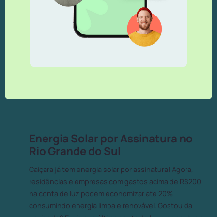
Energia Solar por Assinatura no
Rio Grande do Sul
Caiçara já tem energia solar por assinatura! Agora,
residências e empresas com gastos acima de R$200
na conta de luz podem economizar até 20%
consumindo energia limpa e renovável. Gostou da