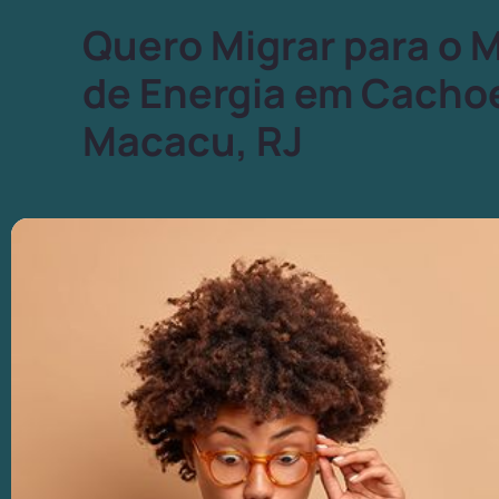
Quero Migrar para o 
de Energia em Cachoe
Macacu, RJ