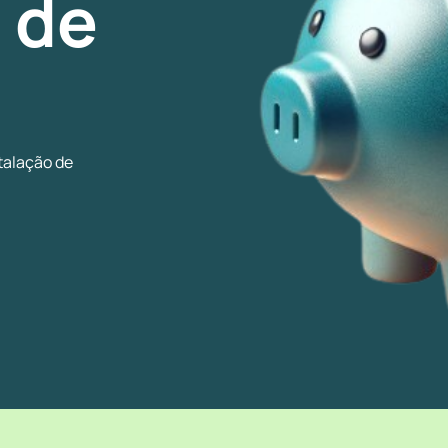
 de
talação de