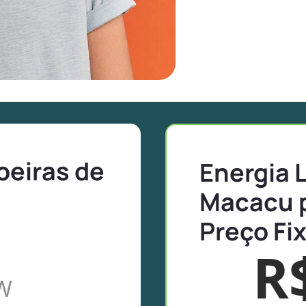
oeiras de
Energia 
Macacu 
Preço Fi
R
W