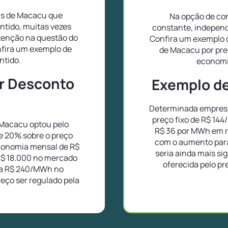
as de Macacu que
Na opção de con
ntido, muitas vezes
constante, independ
tenção na questão do
Confira um exemplo 
nfira um exemplo de
de Macacu por pre
ntido.
economi
or Desconto
Exemplo de 
Determinada empresa
preço fixo de R$ 14
Macacu optou pelo
R$ 36 por MWh em r
e 20% sobre o preço
com o aumento para
conomia mensal de R$
seria ainda mais si
R$ 18.000 no mercado
oferecida pelo pr
ra R$ 240/MWh no
eço ser regulado pela