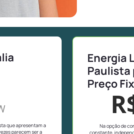
lia
Energia 
Paulista
Preço Fi
R
W
ista que apresentam a
Na opção de con
vezes parecem ser a
constante, independ