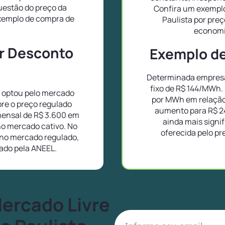
uestão do preço da
Confira um exemplo
exemplo de compra de
Paulista por pre
.
economi
or Desconto
Exemplo de 
Determinada empresa 
fixo de R$ 144/MWh.
a optou pelo mercado
por MWh em relação
bre o preço regulado
aumento para R$ 2
ensal de R$ 3.600 em
ainda mais signif
no mercado cativo. No
oferecida pelo pr
no mercado regulado,
lado pela ANEEL.
Mercado Livre