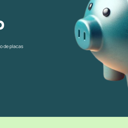
P
ão de placas