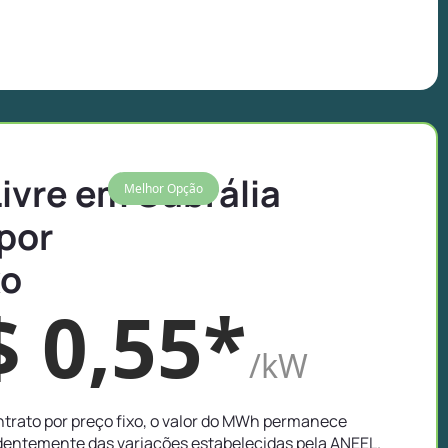
Livre em Cabrália
Melhor Opção
 por
xo
$ 0,55*
/kW
trato por preço fixo, o valor do MWh permanece
entemente das variações estabelecidas pela ANEEL.