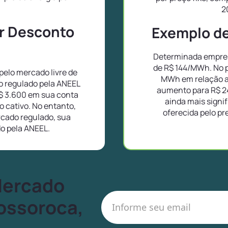
2
or Desconto
Exemplo de 
Determinada empres
de R$ 144/MWh. No p
elo mercado livre de
MWh em relação a
o regulado pela ANEEL
aumento para R$ 2
$ 3.600 em sua conta
ainda mais signif
 cativo. No entanto,
oferecida pelo pr
cado regulado, sua
do pela ANEEL.
Mercado
Bossoroca,