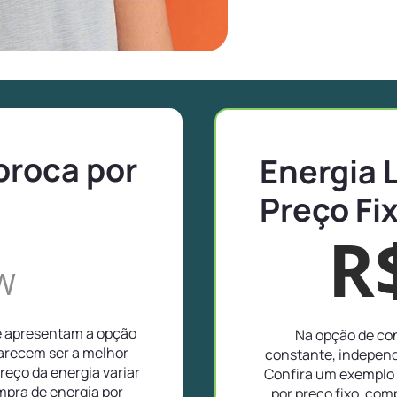
oroca por
Energia 
Preço Fi
R
W
e apresentam a opção
Na opção de con
parecem ser a melhor
constante, independ
reço da energia variar
Confira um exemplo 
pra de energia por
por preço fixo, co