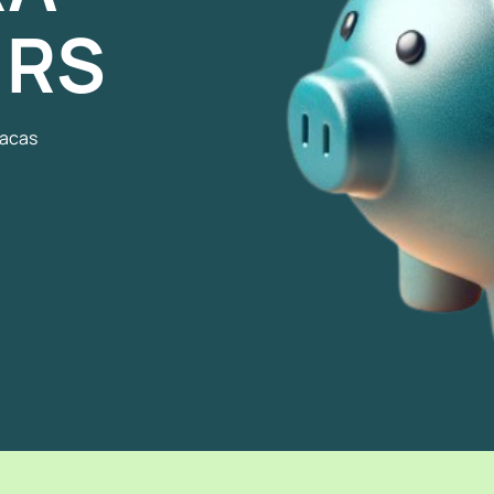
 RS
lacas