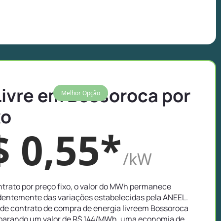
Livre em Bossoroca por
Melhor Opção
xo
$ 0,55*
/kW
trato por preço fixo, o valor do MWh permanece
entemente das variações estabelecidas pela ANEEL.
de contrato de compra de energia livreem Bossoroca
mparando um valor de R$ 144/MWh, uma economia de