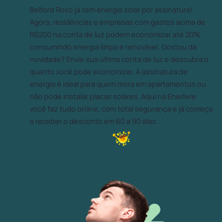
Belford Roxo já tem energia solar por assinatura!
Agora, residências e empresas com gastos acima de
R$200 na conta de luz podem economizar até 20%
consumindo energia limpa e renovável. Gostou da
novidade? Envie sua última conta de luz e descubra o
quanto você pode economizar. A assinatura de
energia é ideal para quem mora em apartamentos ou
não pode instalar placas solares. Aqui na Enerlivre
você faz tudo online, com total segurança e já começa
a receber o desconto em 60 a 90 dias.