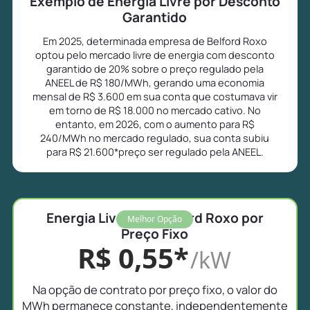
Exemplo de Energia Livre por Desconto
Garantido
Em 2025, determinada empresa de Belford Roxo
optou pelo mercado livre de energia com desconto
garantido de 20% sobre o preço regulado pela
ANEEL de R$ 180/MWh, gerando uma economia
mensal de R$ 3.600 em sua conta que costumava vir
em torno de R$ 18.000 no mercado cativo. No
entanto, em 2026, com o aumento para R$
240/MWh no mercado regulado, sua conta subiu
para R$ 21.600*preço ser regulado pela ANEEL.
Energia Livre em Belford Roxo por
Melhor Opção
Preço Fixo
R$ 0,55*
/kW
Na opção de contrato por preço fixo, o valor do
MWh permanece constante, independentemente