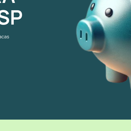
 SP
lacas