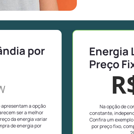
ândia por
Energia 
Preço Fi
R
W
e apresentam a opção
Na opção de con
parecem ser a melhor
constante, independ
reço da energia variar
Confira um exemplo 
pra de energia por
por preço fixo, co
2