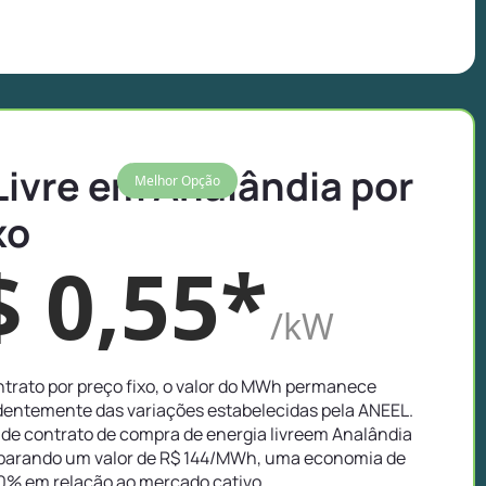
Livre em Analândia por
Melhor Opção
xo
$ 0,55*
/kW
trato por preço fixo, o valor do MWh permanece
entemente das variações estabelecidas pela ANEEL.
de contrato de compra de energia livreem Analândia
mparando um valor de R$ 144/MWh, uma economia de
0% em relação ao mercado cativo.