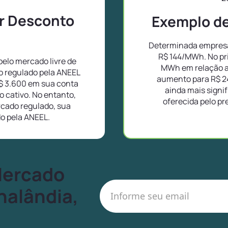
or Desconto
Exemplo de 
Determinada empresa 
R$ 144/MWh. No pr
elo mercado livre de
MWh em relação a
o regulado pela ANEEL
aumento para R$ 2
$ 3.600 em sua conta
ainda mais signif
 cativo. No entanto,
oferecida pelo pr
cado regulado, sua
do pela ANEEL.
Mercado
nalândia,