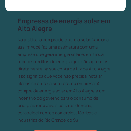
Empresas de energia solar em
Alto Alegre
Na prática, a compra de energia solar funciona
assim: você faz uma assinatura com uma
empresa que gera energia solar e, em troca,
recebe créditos de energia que são aplicados
diretamente na sua conta de luz de Alto Alegre.
Isso significa que você não precisa instalar
placas solares na sua casa ou empresa. A
compra de energia solar em Alto Alegre é um
incentivo do governo para o consumo de
energias renováveis para residências,
estabelecimentos comercios, fábricas e
industrias do Rio Grande do Sul.