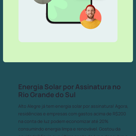
Energia Solar por Assinatura no
Rio Grande do Sul
Alto Alegre já tem energia solar por assinatura! Agora,
residências e empresas com gastos acima de R$200
na conta de luz podem economizar até 20%
consumindo energia limpa e renovável. Gostou da