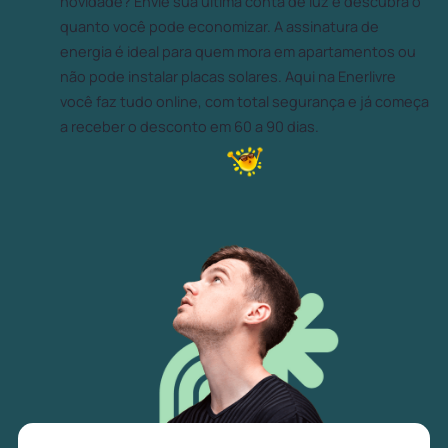
novidade? Envie sua última conta de luz e descubra o
quanto você pode economizar. A assinatura de
energia é ideal para quem mora em apartamentos ou
não pode instalar placas solares. Aqui na Enerlivre
você faz tudo online, com total segurança e já começa
a receber o desconto em 60 a 90 dias.