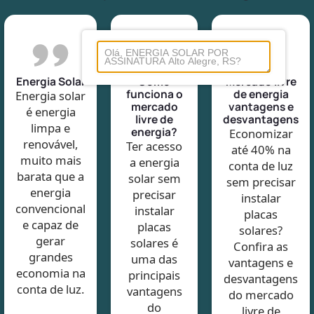
Energia Solar
Como
Mercado livre
funciona o
de energia
Energia solar
mercado
vantagens e
é energia
livre de
desvantagens
limpa e
energia?
Economizar
renovável,
Ter acesso
até 40% na
muito mais
a energia
conta de luz
barata que a
solar sem
sem precisar
energia
precisar
instalar
convencional
instalar
placas
e capaz de
placas
solares?
gerar
solares é
Confira as
grandes
uma das
vantagens e
economia na
principais
desvantagens
conta de luz.
vantagens
do mercado
do
livre de