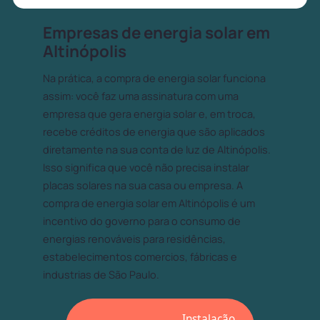
Empresas de energia solar em
Altinópolis
Na prática, a compra de energia solar funciona
assim: você faz uma assinatura com uma
empresa que gera energia solar e, em troca,
recebe créditos de energia que são aplicados
diretamente na sua conta de luz de Altinópolis.
Isso significa que você não precisa instalar
placas solares na sua casa ou empresa. A
compra de energia solar em Altinópolis é um
incentivo do governo para o consumo de
energias renováveis para residências,
estabelecimentos comercios, fábricas e
industrias de São Paulo.
Instalação