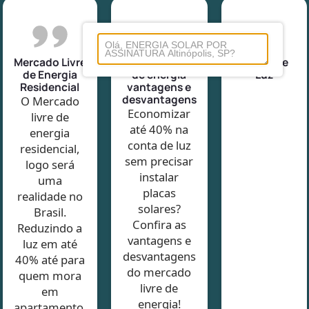
Mercado Livre
Mercado livre
Conta de
de Energia
de energia
Luz
Residencial
vantagens e
desvantagens
O Mercado
Economizar
livre de
até 40% na
energia
conta de luz
residencial,
sem precisar
logo será
instalar
uma
placas
realidade no
solares?
Brasil.
Confira as
Reduzindo a
vantagens e
luz em até
desvantagens
40% até para
do mercado
quem mora
livre de
em
energia!
apartamento.