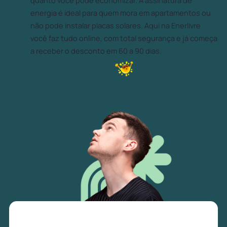
quanto você pode economizar. A assinatura de
energia é ideal para quem mora em apartamentos ou
não pode instalar placas solares. Aqui na Enerlivre
você faz tudo online, com total segurança e já começa
a receber o desconto em 60 a 90 dias.