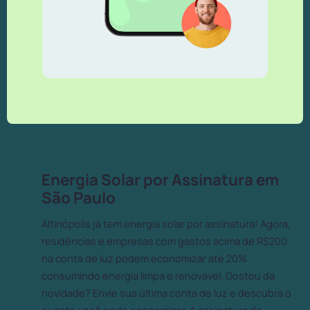
Energia Solar por Assinatura em
São Paulo
Altinópolis já tem energia solar por assinatura! Agora,
residências e empresas com gastos acima de R$200
na conta de luz podem economizar até 20%
consumindo energia limpa e renovável. Gostou da
novidade? Envie sua última conta de luz e descubra o