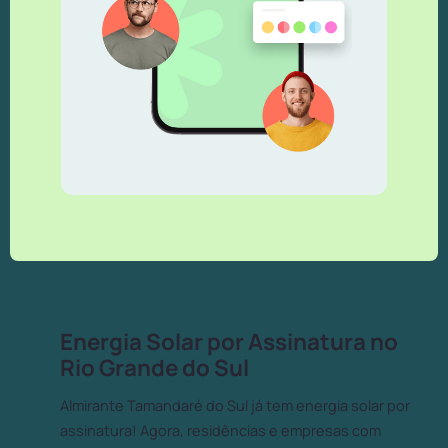
Energia Solar por Assinatura no
Rio Grande do Sul
Almirante Tamandaré do Sul já tem energia solar por
assinatura! Agora, residências e empresas com