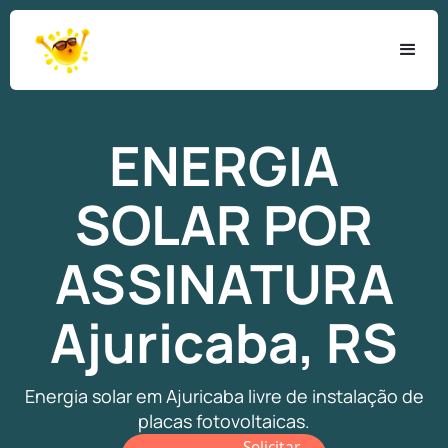
ENERGIA
SOLAR
POR
ASSINATURA
Ajuricaba, RS
Energia solar em Ajuricaba livre de instalação de
placas fotovoltaicas.
Solicitar