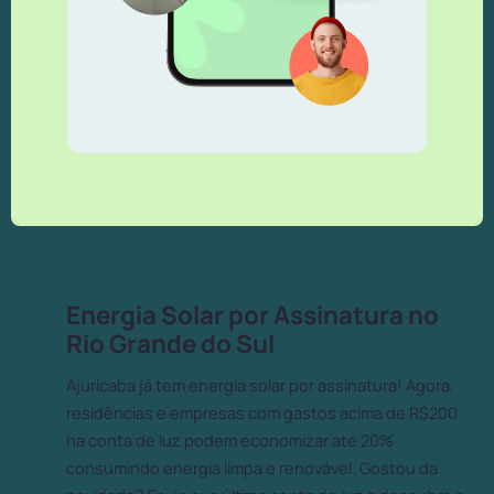
Energia Solar por Assinatura no
Rio Grande do Sul
Ajuricaba já tem energia solar por assinatura! Agora,
residências e empresas com gastos acima de R$200
na conta de luz podem economizar até 20%
consumindo energia limpa e renovável. Gostou da