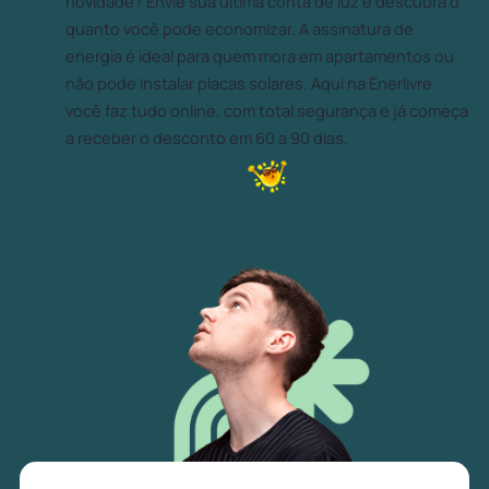
novidade? Envie sua última conta de luz e descubra o
quanto você pode economizar. A assinatura de
energia é ideal para quem mora em apartamentos ou
não pode instalar placas solares. Aqui na Enerlivre
você faz tudo online, com total segurança e já começa
a receber o desconto em 60 a 90 dias.