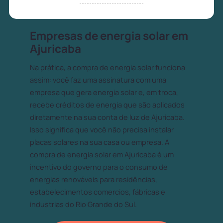
Empresas de energia solar em
Ajuricaba
Na prática, a compra de energia solar funciona
assim: você faz uma assinatura com uma
empresa que gera energia solar e, em troca,
recebe créditos de energia que são aplicados
diretamente na sua conta de luz de Ajuricaba.
Isso significa que você não precisa instalar
placas solares na sua casa ou empresa. A
compra de energia solar em Ajuricaba é um
incentivo do governo para o consumo de
energias renováveis para residências,
estabelecimentos comercios, fábricas e
industrias do Rio Grande do Sul.