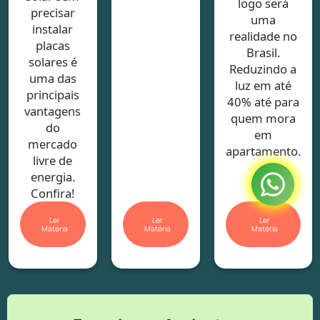
logo será
precisar
uma
instalar
realidade no
placas
Brasil.
solares é
Reduzindo a
uma das
luz em até
principais
40% até para
vantagens
quem mora
do
em
mercado
apartamento.
livre de
energia.
Confira!
Ler
Ler
Ler
Matéria
Matéria
Matéria