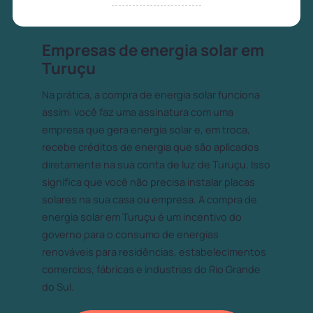
Empresas de energia solar em
Turuçu
Na prática, a compra de energia solar funciona
assim: você faz uma assinatura com uma
empresa que gera energia solar e, em troca,
recebe créditos de energia que são aplicados
diretamente na sua conta de luz de Turuçu. Isso
significa que você não precisa instalar placas
solares na sua casa ou empresa. A compra de
energia solar em Turuçu é um incentivo do
governo para o consumo de energias
renováveis para residências, estabelecimentos
comercios, fábricas e industrias do Rio Grande
do Sul.