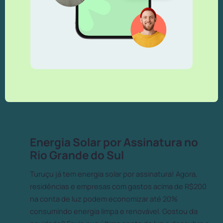
Energia Solar por Assinatura no
Rio Grande do Sul
Turuçu já tem energia solar por assinatura! Agora,
residências e empresas com gastos acima de R$200
na conta de luz podem economizar até 20%
consumindo energia limpa e renovável. Gostou da