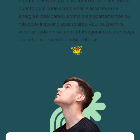
novidade? Envie sua última conta de luz e descubra o
quanto você pode economizar. A assinatura de
energia é ideal para quem mora em apartamentos ou
não pode instalar placas solares. Aqui na Enerlivre
você faz tudo online, com total segurança e já começa
a receber o desconto em 60 a 90 dias.