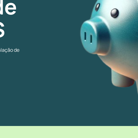
de
S
alação de