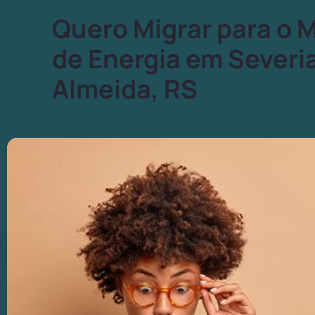
Quero Migrar para o 
de Energia em Severi
Almeida, RS