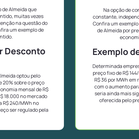
o de Almeida que
Na opção de con
ntido, muitas vezes
constante, independ
tenção na questão do
Confira um exemplo 
nfira um exemplo de
de Almeida por pr
ntido.
economi
or Desconto
Exemplo de 
Determinada empres
preço fixo de R$ 14
lmeida optou pelo
R$ 36 por MWh em r
e 20% sobre o preço
com o aumento para
conomia mensal de R$
seria ainda mais si
R$ 18.000 no mercado
oferecida pelo pr
ra R$ 240/MWh no
eço ser regulado pela