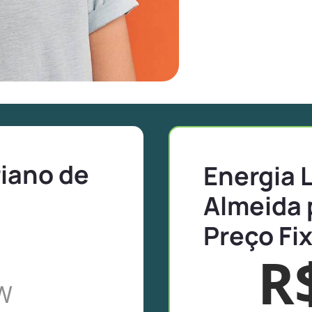
riano de
Energia 
Almeida 
Preço Fi
R
W