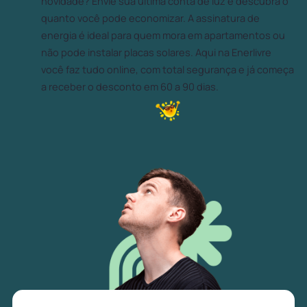
novidade? Envie sua última conta de luz e descubra o
quanto você pode economizar. A assinatura de
energia é ideal para quem mora em apartamentos ou
não pode instalar placas solares. Aqui na Enerlivre
você faz tudo online, com total segurança e já começa
a receber o desconto em 60 a 90 dias.