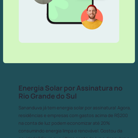
Energia Solar por Assinatura no
Rio Grande do Sul
Sananduva já tem energia solar por assinatura! Agora,
residências e empresas com gastos acima de R$200
na conta de luz podem economizar até 20%
consumindo energia limpa e renovável. Gostou da