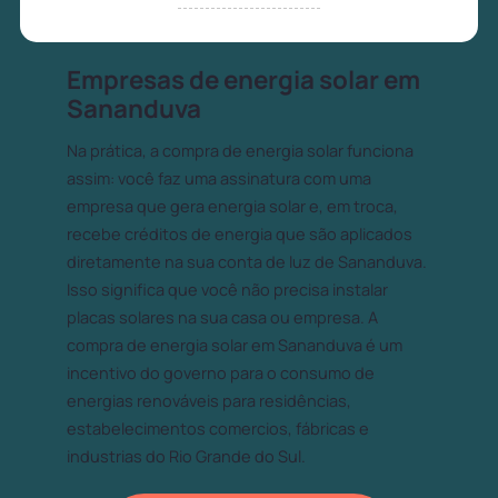
Empresas de energia solar em
Sananduva
Na prática, a compra de energia solar funciona
assim: você faz uma assinatura com uma
empresa que gera energia solar e, em troca,
recebe créditos de energia que são aplicados
diretamente na sua conta de luz de Sananduva.
Isso significa que você não precisa instalar
placas solares na sua casa ou empresa. A
compra de energia solar em Sananduva é um
incentivo do governo para o consumo de
energias renováveis para residências,
estabelecimentos comercios, fábricas e
industrias do Rio Grande do Sul.