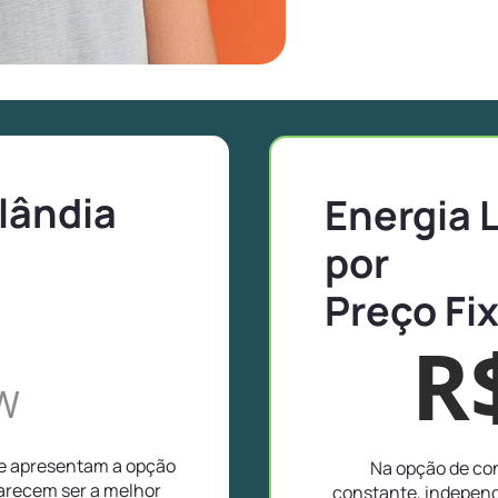
lândia
Energia 
por
Preço Fi
R
W
ue apresentam a opção
Na opção de con
parecem ser a melhor
constante, independ