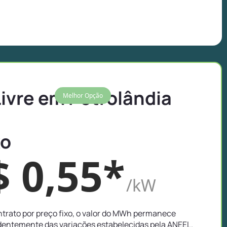
Livre em Petrolândia
Melhor Opção
xo
$ 0,55*
/kW
trato por preço fixo, o valor do MWh permanece
entemente das variações estabelecidas pela ANEEL.