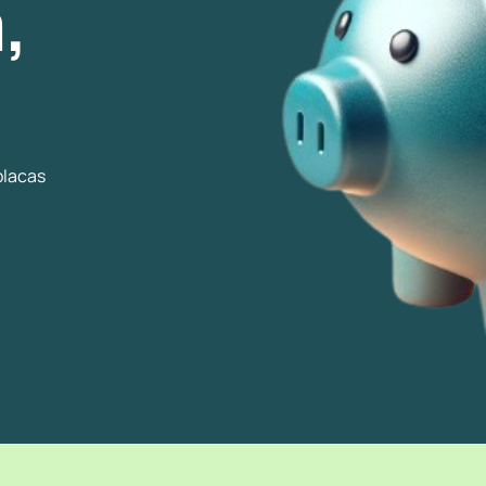
,
placas