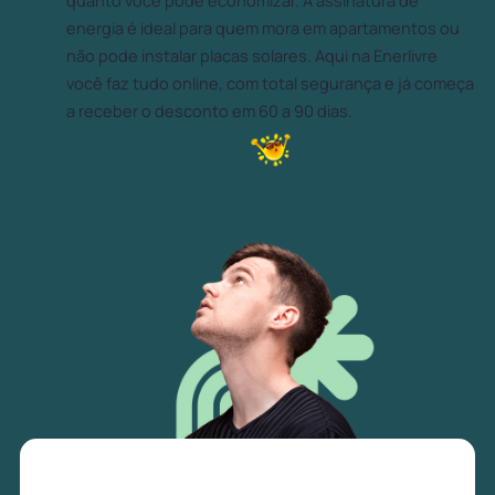
quanto você pode economizar. A assinatura de
energia é ideal para quem mora em apartamentos ou
não pode instalar placas solares. Aqui na Enerlivre
você faz tudo online, com total segurança e já começa
a receber o desconto em 60 a 90 dias.