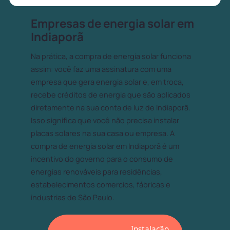
Empresas de energia solar em
Indiaporã
Na prática, a compra de energia solar funciona
assim: você faz uma assinatura com uma
empresa que gera energia solar e, em troca,
recebe créditos de energia que são aplicados
diretamente na sua conta de luz de Indiaporã.
Isso significa que você não precisa instalar
placas solares na sua casa ou empresa. A
compra de energia solar em Indiaporã é um
incentivo do governo para o consumo de
energias renováveis para residências,
estabelecimentos comercios, fábricas e
industrias de São Paulo.
Instalação