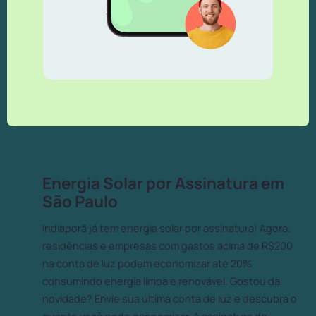
Energia Solar por Assinatura em
São Paulo
Indiaporã já tem energia solar por assinatura! Agora,
residências e empresas com gastos acima de R$200
na conta de luz podem economizar até 20%
consumindo energia limpa e renovável. Gostou da
novidade? Envie sua última conta de luz e descubra o