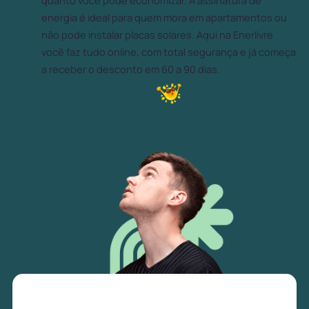
quanto você pode economizar. A assinatura de
energia é ideal para quem mora em apartamentos ou
não pode instalar placas solares. Aqui na Enerlivre
você faz tudo online, com total segurança e já começa
a receber o desconto em 60 a 90 dias.