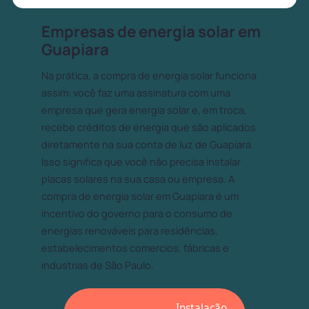
Empresas de energia solar em
Guapiara
Na prática, a compra de energia solar funciona
assim: você faz uma assinatura com uma
empresa que gera energia solar e, em troca,
recebe créditos de energia que são aplicados
diretamente na sua conta de luz de Guapiara.
Isso significa que você não precisa instalar
placas solares na sua casa ou empresa. A
compra de energia solar em Guapiara é um
incentivo do governo para o consumo de
energias renováveis para residências,
estabelecimentos comercios, fábricas e
industrias de São Paulo.
Instalação