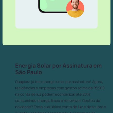
Energia Solar por Assinatura em
São Paulo
Guapiara já tem energia solar por assinatura! Agora,
residências e empresas com gastos acima de R$200
na conta de luz podem economizar até 20%
consumindo energia limpa e renovável. Gostou da
novidade? Envie sua última conta de luz e descubra o