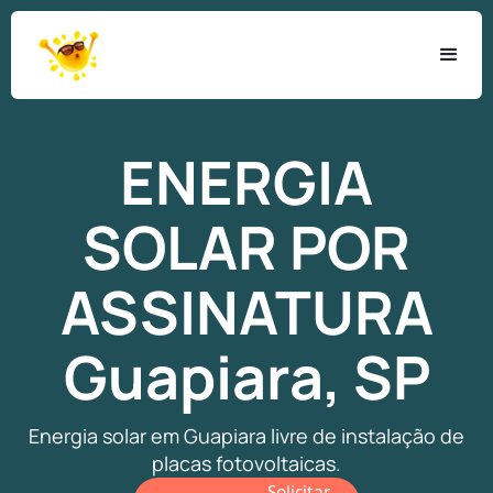
ENERGIA
SOLAR
POR
ASSINATURA
Guapiara, SP
Energia solar em Guapiara livre de instalação de
placas fotovoltaicas.
Solicitar