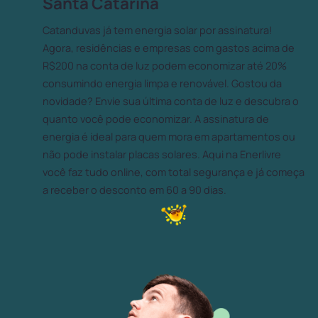
Santa Catarina
Catanduvas já tem energia solar por assinatura!
Agora, residências e empresas com gastos acima de
R$200 na conta de luz podem economizar até 20%
consumindo energia limpa e renovável. Gostou da
novidade? Envie sua última conta de luz e descubra o
quanto você pode economizar. A assinatura de
energia é ideal para quem mora em apartamentos ou
não pode instalar placas solares. Aqui na Enerlivre
você faz tudo online, com total segurança e já começa
a receber o desconto em 60 a 90 dias.