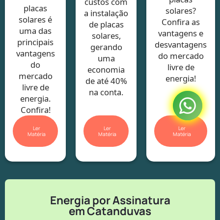
custos com
placas
solares?
a instalação
solares é
Confira as
de placas
uma das
vantagens e
solares,
principais
desvantagens
gerando
vantagens
do mercado
uma
do
livre de
economia
mercado
energia!
de até 40%
livre de
na conta.
energia.
Confira!
Ler
Ler
Ler
Matéria
Matéria
Matéria
Energia por Assinatura
em Catanduvas