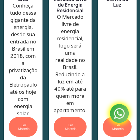
de Energia
Luz
Conheça
Residencial
tudo dessa
O Mercado
gigante da
livre de
energia,
energia
desde sua
residencial,
entrada no
logo será
Brasil em
uma
2018, com
realidade no
a
Brasil.
privatização
Reduzindo a
da
luz em até
Eletropaulo
40% até para
até os hoje
quem mora
com
em
energia
apartamento.
solar.
Ler
Ler
Ler
Matéria
Matéria
Matéria