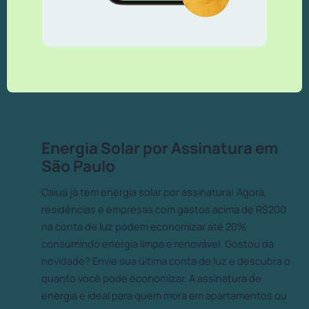
Energia Solar por Assinatura em
São Paulo
Caiuá já tem energia solar por assinatura! Agora,
residências e empresas com gastos acima de R$200
na conta de luz podem economizar até 20%
consumindo energia limpa e renovável. Gostou da
novidade? Envie sua última conta de luz e descubra o
quanto você pode economizar. A assinatura de
energia é ideal para quem mora em apartamentos ou