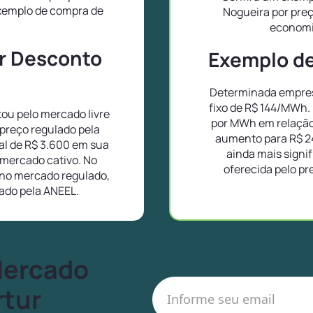
exemplo de compra de
Nogueira por pre
.
economi
or Desconto
Exemplo de 
Determinada empres
fixo de R$ 144/MWh.
ou pelo mercado livre
por MWh em relação
preço regulado pela
aumento para R$ 2
l de R$ 3.600 em sua
ainda mais signif
 mercado cativo. No
oferecida pelo pr
no mercado regulado,
lado pela ANEEL.
Mercado
rtur