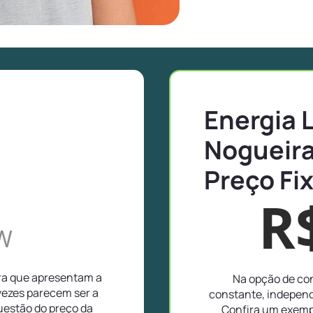
Energia L
Nogueira
Preço Fi
R
W
ira que apresentam a
Na opção de con
vezes parecem ser a
constante, independ
uestão do preço da
Confira um exempl