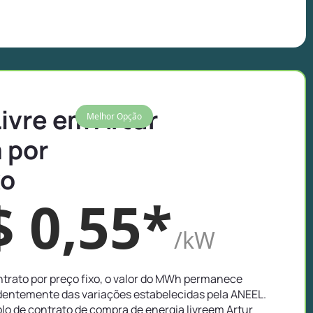
ivre em Artur
Melhor Opção
 por
xo
$ 0,55*
/kW
trato por preço fixo, o valor do MWh permanece
entemente das variações estabelecidas pela ANEEL.
o de contrato de compra de energia livreem Artur